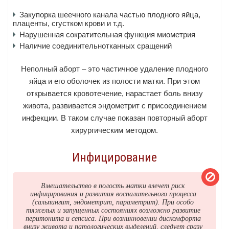
Закупорка шеечного канала частью плодного яйца,
плаценты, сгустком крови и т.д.
Нарушенная сократительная функция миометрия
Наличие соединительнотканных сращений
Неполный аборт – это частичное удаление плодного
яйца и его оболочек из полости матки. При этом
открывается кровотечение, нарастает боль внизу
живота, развивается эндометрит с присоединением
инфекции. В таком случае показан повторный аборт
хирургическим методом.
Инфицирование
Вмешательство в полость матки влечет риск
инфицирования и развития воспалительного процесса
(сальпингит, эндометрит, параметрит). При особо
тяжелых и запущенных состояниях возможно развитие
перитонита и сепсиса. При возникновении дискомфорта
внизу живота и патологических выделений, следует сразу